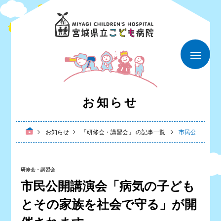
お知らせ
お知らせ
「研修会・講習会」 の記事一覧
市民公開講演会
研修会・講習会
市民公開講演会「病気の子ども
とその家族を社会で守る」が開