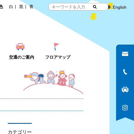
色
白
黒
青
English
交通のご案内
フロアマップ
カテゴリー