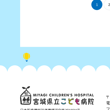
1
〒
フ