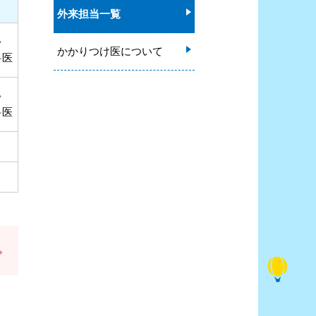
外来担当一覧
◇
かかりつけ医について
科医
◇
科医