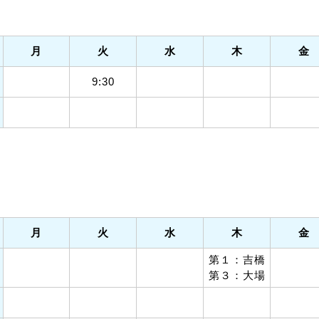
月
火
水
木
金
9:30
月
火
水
木
金
第１：吉橋
第３：大場