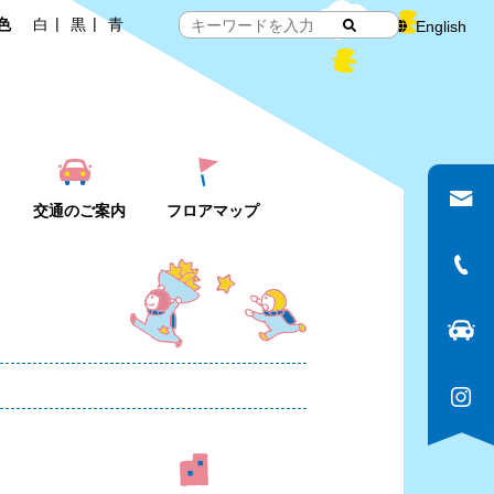
色
白
黒
青
English
交通のご案内
フロアマップ