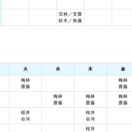
宮林／安齋
鈴木／角藤
火
水
木
金
梅林
梅林
齋藤
齋藤
梅林
梅林
梅林
齋藤
齋藤
齋藤
桜井
桜井
谷河
谷河
桜井