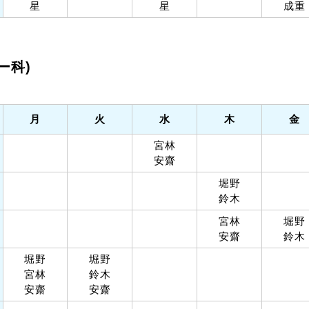
星
星
成重
ー科)
月
火
水
木
金
宮林
安齋
堀野
鈴木
宮林
堀野
安齋
鈴木
堀野
堀野
宮林
鈴木
安齋
安齋