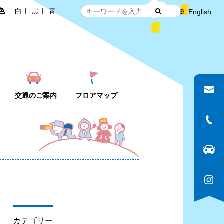
色
白
黒
青
English
交通のご案内
フロアマップ
カテゴリー