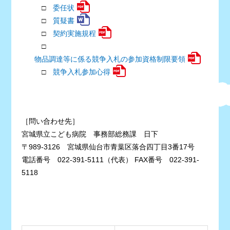
□
委任状
□
質疑書
□
契約実施規程
□
物品調達等に係る競争入札の参加資格制限要領
□
競争入札参加心得
［問い合わせ先］
宮城県立こども病院 事務部総務課 日下
〒989-3126 宮城県仙台市青葉区落合四丁目3番17号
電話番号 022-391-5111（代表） FAX番号 022-391-
5118