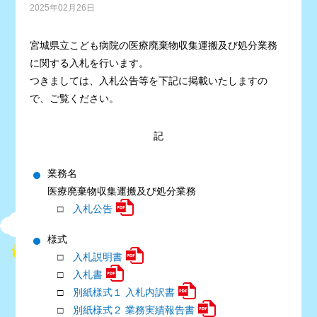
2025年02月26日
宮城県立こども病院の医療廃棄物収集運搬及び処分業務
に関する入札を行います。
つきましては、入札公告等を下記に掲載いたしますの
で、ご覧ください。
記
業務名
医療廃棄物収集運搬及び処分業務
□
入札公告
様式
□
入札説明書
□
入札書
□
別紙様式１ 入札内訳書
□
別紙様式２ 業務実績報告書