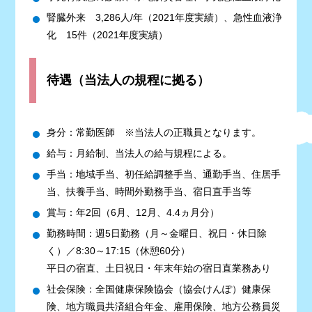
腎臓外来 3,286人/年（2021年度実績）、急性血液浄
化 15件（2021年度実績）
待遇（当法人の規程に拠る）
身分：常勤医師 ※当法人の正職員となります。
給与：月給制、当法人の給与規程による。
手当：地域手当、初任給調整手当、通勤手当、住居手
当、扶養手当、時間外勤務手当、宿日直手当等
賞与：年2回（6月、12月、4.4ヵ月分）
勤務時間：週5日勤務（月～金曜日、祝日・休日除
く）／8:30～17:15（休憩60分）
平日の宿直、土日祝日・年末年始の宿日直業務あり
社会保険：全国健康保険協会（協会けんぽ）健康保
険、地方職員共済組合年金、雇用保険、地方公務員災