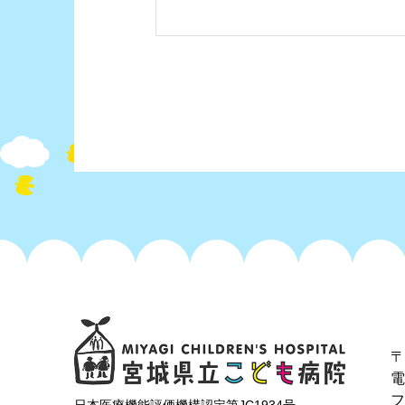
ームシート）
〒
フ