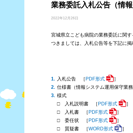
業務委託入札公告（情
2022年12月26日
宮城県立こども病院の業務委託に関す
つきましては、入札公告等を下記に掲
入札公告 ［
PDF形式
］
仕様書（情報システム運用保守業務
様式
□ 入札説明書 ［
PDF形式
］
□ 入札書 ［
PDF形式
］
□ 委任状 ［
PDF形式
］
□ 質疑書 ［
WORD形式
］