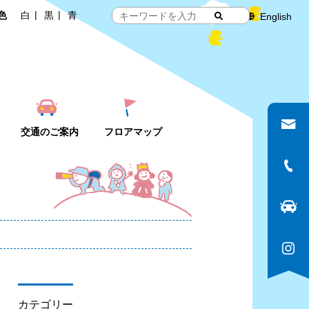
色
白
黒
青
English
交通のご案内
フロアマップ
カテゴリー