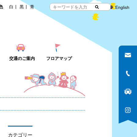
色
白
黒
青
English
交通のご案内
フロアマップ
カテゴリー