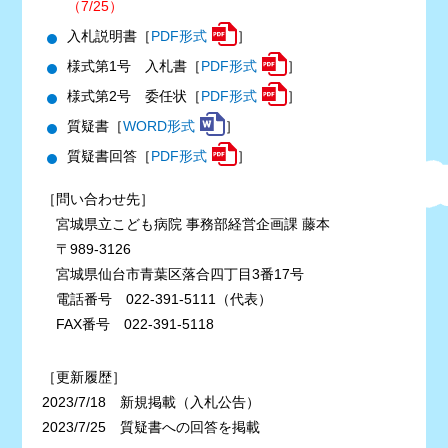
（7/25）
入札説明書［
PDF形式
］
様式第1号 入札書［
PDF形式
］
様式第2号 委任状［
PDF形式
］
質疑書［
WORD形式
］
質疑書回答［
PDF形式
］
［問い合わせ先］
宮城県立こども病院 事務部経営企画課 藤本
〒989-3126
宮城県仙台市青葉区落合四丁目3番17号
電話番号 022-391-5111（代表）
FAX番号 022-391-5118
［更新履歴］
2023/7/18 新規掲載（入札公告）
2023/7/25 質疑書への回答を掲載