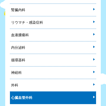
腎臓内科
リウマチ・感染症科
血液腫瘍科
内分泌科
循環器科
神経科
外科
心臓血管外科